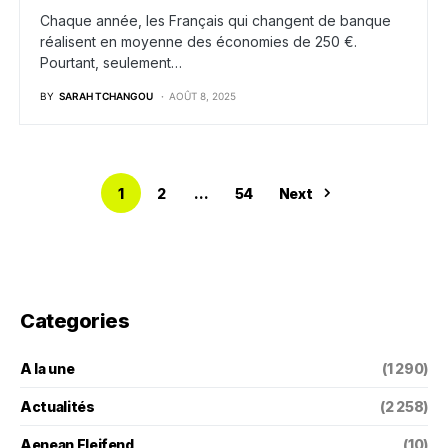
Chaque année, les Français qui changent de banque
réalisent en moyenne des économies de 250 €.
Pourtant, seulement…
BY
SARAH TCHANGOU
AOÛT 8, 2025
1
2
…
54
Next
Categories
A la une
(1 290)
Actualités
(2 258)
Aenean Eleifend
(10)