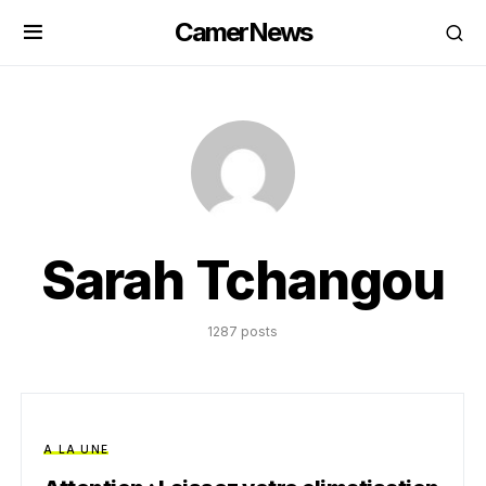
CamerNews
Sarah Tchangou
1287 posts
A LA UNE