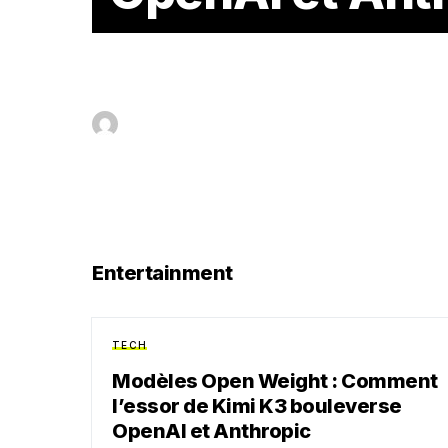
Le paysage de l’intelligence artificielle est en plei
réinvente les règles du jeu. Plus qu’un simple change
BY
MANU DIBANGO
AOÛT 4, 2026
Entertainment
TECH
Modèles Open Weight : Comment
l’essor de Kimi K3 bouleverse
OpenAI et Anthropic