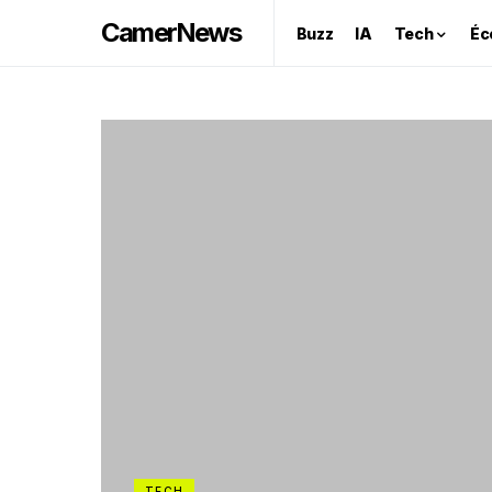
CamerNews
Buzz
IA
Tech
Éc
TECH