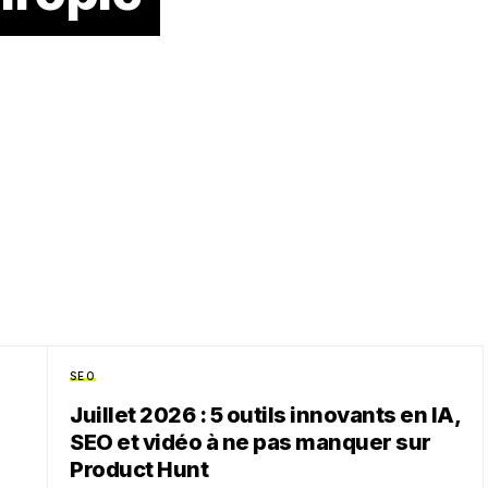
ne mutation en 2026, et l’émergence des Modèles Open Weight
ment technique, l’essor de…
SEO
Juillet 2026 : 5 outils innovants en IA,
SEO et vidéo à ne pas manquer sur
Product Hunt