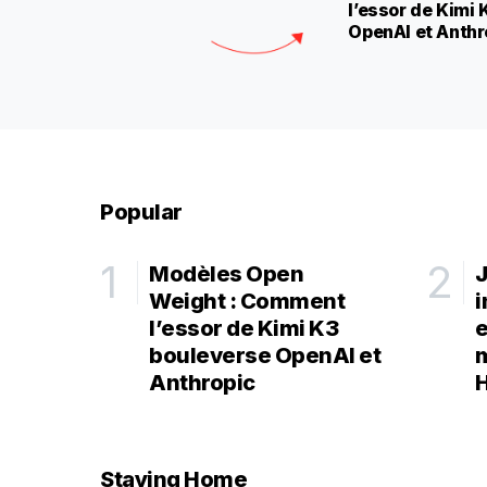
l’essor de Kimi
OpenAI et Anthr
Popular
Modèles Open
J
Weight : Comment
i
l’essor de Kimi K3
e
bouleverse OpenAI et
m
Anthropic
Staying Home