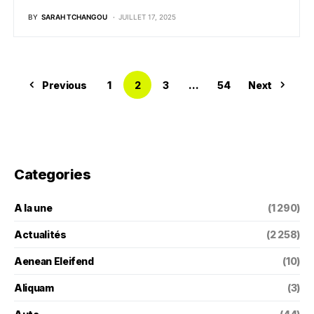
BY
SARAH TCHANGOU
JUILLET 17, 2025
Previous
1
2
3
…
54
Next
Categories
A la une
(1 290)
Actualités
(2 258)
Aenean Eleifend
(10)
Aliquam
(3)