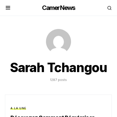
CamerNews
Sarah Tchangou
1287 posts
A LA UNE