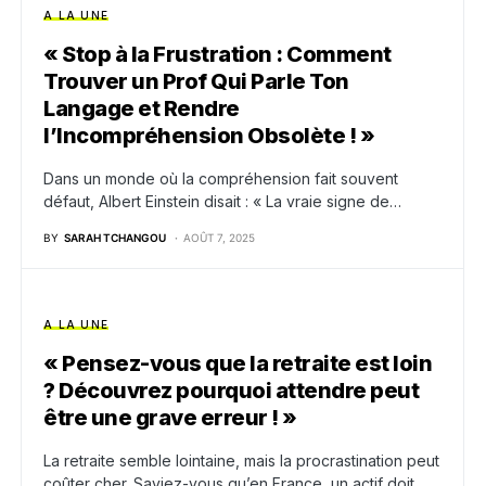
A LA UNE
« Stop à la Frustration : Comment
Trouver un Prof Qui Parle Ton
Langage et Rendre
l’Incompréhension Obsolète ! »
Dans un monde où la compréhension fait souvent
défaut, Albert Einstein disait : « La vraie signe de…
BY
SARAH TCHANGOU
AOÛT 7, 2025
A LA UNE
« Pensez-vous que la retraite est loin
? Découvrez pourquoi attendre peut
être une grave erreur ! »
La retraite semble lointaine, mais la procrastination peut
coûter cher. Saviez-vous qu’en France, un actif doit