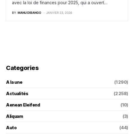
avec la loi de finances pour 2025, qui a ouvert…
BY
MANU DIBANGO
JANVIER 23, 2026
Categories
A la une
(1 290)
Actualités
(2 258)
Aenean Eleifend
(10)
Aliquam
(3)
Auto
(44)