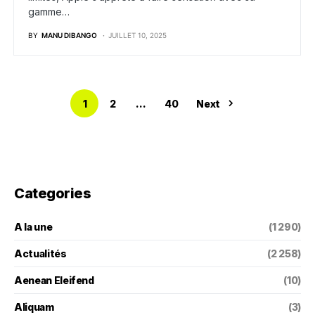
gamme…
BY
MANU DIBANGO
JUILLET 10, 2025
1
2
…
40
Next
Categories
A la une
(1 290)
Actualités
(2 258)
Aenean Eleifend
(10)
Aliquam
(3)