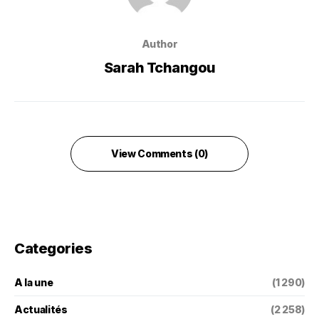
Author
Sarah Tchangou
View Comments (0)
Categories
A la une
(1 290)
Actualités
(2 258)