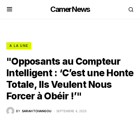
CamerNews
A LA UNE
"Opposants au Compteur
Intelligent : ‘C’est une Honte
Totale, Ils Veulent Nous
Forcer à Obéir !’"
BY
SARAH TCHANGOU
SEPTEMBRE 4, 2025