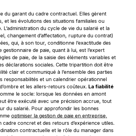
 du garant du cadre contractuel. Elles gèrent
 et les évolutions des situations familiales ou
e. L’administration du cycle de vie du salarié et la
iel, changement d’affectation, rupture du contrat)
nées, qui, à son tour, conditionne l’exactitude des
e gestionnaire de paie, quant à lui, est l’expert
gles de paie, de la saisie des éléments variables et
 déclarations sociales. Cette tripartition doit être
ité clair et communiqué à l’ensemble des parties
s responsabilités et un calendrier opérationnel
 d’ombre et les allers-retours coûteux.
La fiabilité
comme le socle: lorsque les données en amont
eut être exécuté avec une précision accrue, tout
ur du salarié. Pour approfondir les bonnes
comme
optimiser la gestion de paie en entreprise,
 cadre concret et des retours d’expérience utiles.
rdination contractuelle et le rôle du manager dans