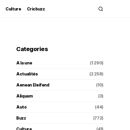
Culture
Cricbuzz
Categories
A la une
(1 290)
Actualités
(2 258)
Aenean Eleifend
(10)
Aliquam
(3)
Auto
(44)
Buzz
(772)
Culture
(41)