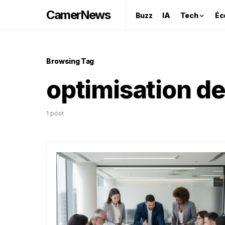
CamerNews
Buzz
IA
Tech
Éc
Browsing Tag
optimisation de
1 post