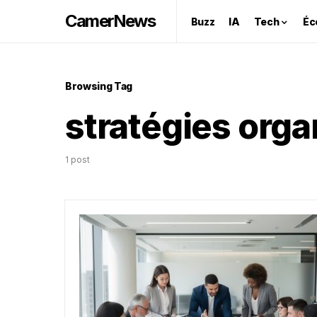
CamerNews
Buzz
IA
Tech
Éc
Browsing Tag
stratégies orga
1 post