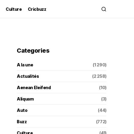
Culture
Cricbuzz
Categories
A la une
(1 290)
Actualités
(2 258)
Aenean Eleifend
(10)
Aliquam
(3)
Auto
(44)
Buzz
(772)
Culture
(41)