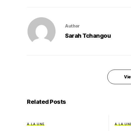
Author
Sarah Tchangou
Vie
Related Posts
A LA UNE
A LA UN