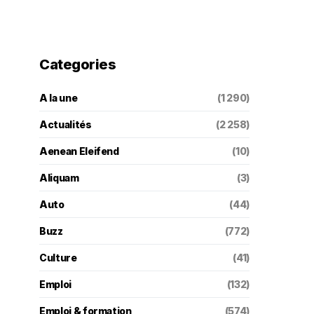
Categories
A la une
(1 290)
Actualités
(2 258)
Aenean Eleifend
(10)
Aliquam
(3)
Auto
(44)
Buzz
(772)
Culture
(41)
Emploi
(132)
Emploi & formation
(574)