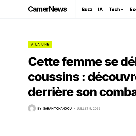
CamerNews
Buzz
IA
Tech
Éc
A LA UNE
Cette femme se dé
coussins : découvr
derrière son combat
BY
SARAH TCHANGOU
JUILLET 9, 2025