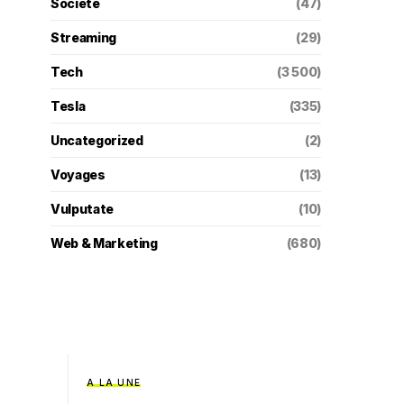
Societé
(47)
Streaming
(29)
Tech
(3 500)
Tesla
(335)
Uncategorized
(2)
Voyages
(13)
Vulputate
(10)
Web & Marketing
(680)
A LA UNE