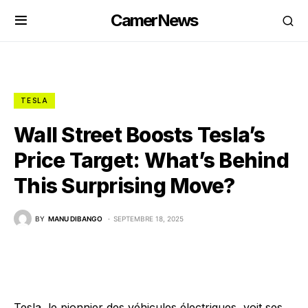
CamerNews
TESLA
Wall Street Boosts Tesla’s
Price Target: What’s Behind
This Surprising Move?
BY
MANU DIBANGO
SEPTEMBRE 18, 2025
Tesla, le pionnier des véhicules électriques, voit ses