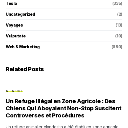
Tesla
(335)
Uncategorized
(2)
Voyages
(13)
Vulputate
(10)
Web & Marketing
(680)
Related Posts
A LA UNE
Un Refuge Illégal en Zone Agricole : Des
Chiens Qui Aboyaient Non-Stop Suscitent
Controverses et Procédures
Un refuge animalier clandestin a été établi en zone agricole,