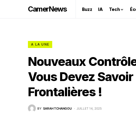
CamerNews
Buzz
IA
Tech
Éc
A LA UNE
Nouveaux Contrôles
Vous Devez Savoir 
Frontalières !
BY
SARAH TCHANGOU
JUILLET 14, 2025