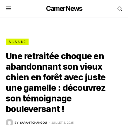
CamerNews
A LA UNE
Une retraitée choque en
abandonnant son vieux
chien en forêt avec juste
une gamelle : découvrez
son témoignage
bouleversant !
BY
SARAH TCHANGOU
JUILLET 8, 2025