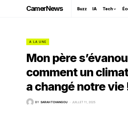
CamerNews
Buzz
IA
Tech
Éc
A LA UNE
Mon père s’évanouit
comment un climati
a changé notre vie 
BY
SARAH TCHANGOU
JUILLET 11, 2025