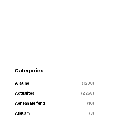
Categories
A la une
(1 290)
Actualités
(2 258)
Aenean Eleifend
(10)
Aliquam
(3)