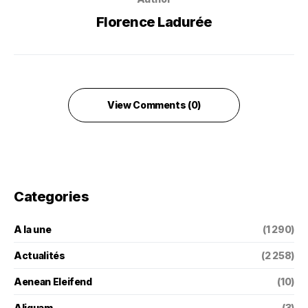
Florence Ladurée
View Comments (0)
Categories
A la une
(1 290)
Actualités
(2 258)
Aenean Eleifend
(10)
Aliquam
(3)