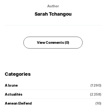
Author
Sarah Tchangou
View Comments (0)
Categories
A la une
(1 290)
Actualités
(2 258)
Aenean Eleifend
(10)