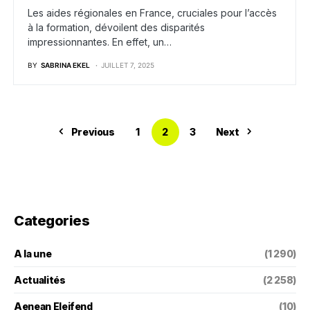
Les aides régionales en France, cruciales pour l’accès
à la formation, dévoilent des disparités
impressionnantes. En effet, un…
BY
SABRINA EKEL
JUILLET 7, 2025
Previous
1
2
3
Next
Categories
A la une
(1 290)
Actualités
(2 258)
Aenean Eleifend
(10)