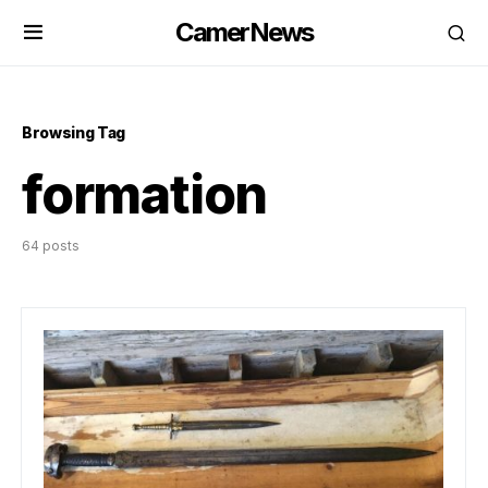
CamerNews
Browsing Tag
formation
64 posts