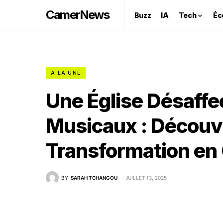
CamerNews
Buzz
IA
Tech
Éc
A LA UNE
Une Église Désaffe
Musicaux : Découv
Transformation en 
BY
SARAH TCHANGOU
JUILLET 13, 2025