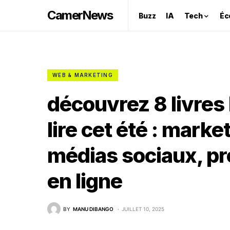
CamerNews
Buzz
IA
Tech
Éc
WEB & MARKETING
découvrez 8 livres
lire cet été : mark
médias sociaux, pr
en ligne
BY
MANU DIBANGO
JUILLET 10, 2025