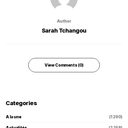
Author
Sarah Tchangou
View Comments (0)
Categories
A la une
(1 290)
Actualités
(2 258)