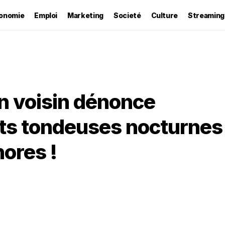
onomie
Emploi
Marketing
Societé
Culture
Streaming
Un voisin dénonce
bots tondeuses nocturnes
ores !