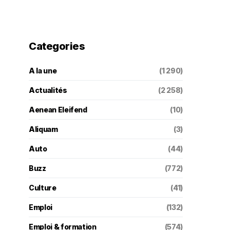
Categories
A la une
(1 290)
Actualités
(2 258)
Aenean Eleifend
(10)
Aliquam
(3)
Auto
(44)
Buzz
(772)
Culture
(41)
Emploi
(132)
Emploi & formation
(574)