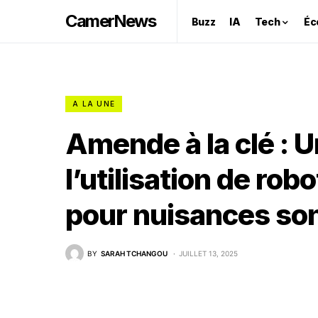
CamerNews
Buzz
IA
Tech
Éc
A LA UNE
Amende à la clé : 
l’utilisation de ro
pour nuisances son
BY
SARAH TCHANGOU
JUILLET 13, 2025