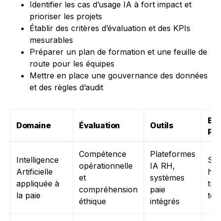
Identifier les cas d’usage IA à fort impact et
prioriser les projets
Établir des critères d’évaluation et des KPIs
mesurables
Préparer un plan de formation et une feuille de
route pour les équipes
Mettre en place une gouvernance des données
et des règles d’audit
Bo
Domaine
Évaluation
Outils
pra
Compétence
Plateformes
Intelligence
Sup
opérationnelle
IA RH,
Artificielle
hum
et
systèmes
appliquée à
traç
compréhension
paie
la paie
tes
éthique
intégrés