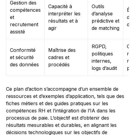
Gestion des
Capacité à
Outils
compétences
Évit
interpréter les
d’analyse
et
doc
résultats et à
prédictive et
recrutement
des
agir
de matching
assisté
RGPD,
Con
Conformité
Maîtrise des
politiques
rég
et sécurité
cadres et
internes,
rév
des données
procédés
logs d’audit
pol
Ce plan d’action s’accompagne d’un ensemble de
ressources et d’exemples d’application, tels que des
fiches métiers et des guides pratiques sur les
compétences RH et l’intégration de l’IA dans les
processus de paie. L’objectif est d’obtenir des
résultats mesurables et durables, en alignant les
décisions technologiques sur les objectifs de