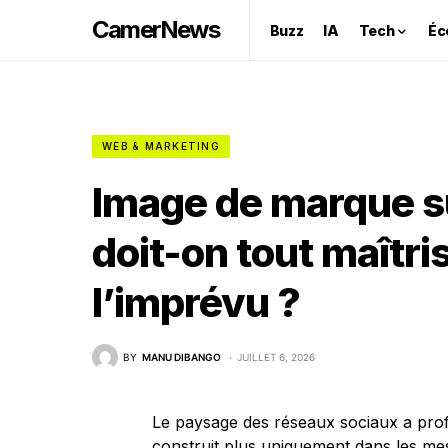
CamerNews
Buzz
IA
Tech
Éc
WEB & MARKETING
Image de marque su
doit-on tout maîtris
l’imprévu ?
BY
MANU DIBANGO
JUILLET 6, 2026
Le paysage des réseaux sociaux a pro
construit plus uniquement dans les mes