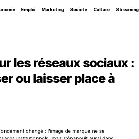
onomie
Emploi
Marketing
Societé
Culture
Streaming
r les réseaux sociaux :
er ou laisser place à
fondément changé : l’image de marque ne se
sages institutionnels, mais s’épanouit aussi dans