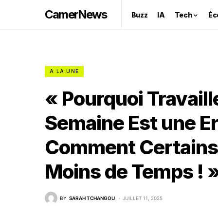
CamerNews
Buzz
IA
Tech
Éc
A LA UNE
« Pourquoi Travail
Semaine Est une Er
Comment Certains
Moins de Temps ! 
BY
SARAH TCHANGOU
JUILLET 11, 2025