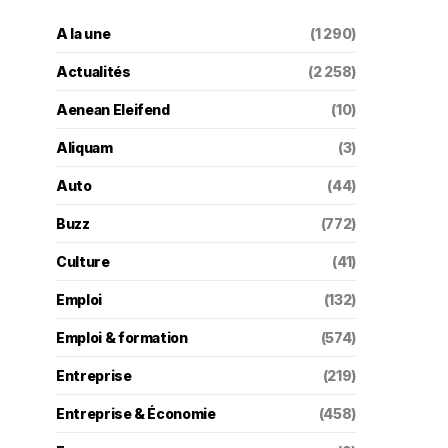
A la une
(1 290)
Actualités
(2 258)
Aenean Eleifend
(10)
Aliquam
(3)
Auto
(44)
Buzz
(772)
Culture
(41)
Emploi
(132)
Emploi & formation
(574)
Entreprise
(219)
Entreprise & Économie
(458)