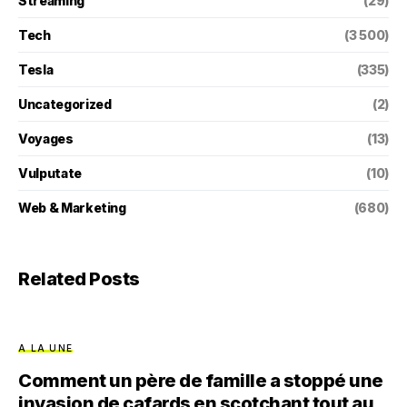
Streaming
(29)
Tech
(3 500)
Tesla
(335)
Uncategorized
(2)
Voyages
(13)
Vulputate
(10)
Web & Marketing
(680)
Related Posts
A LA UNE
Comment un père de famille a stoppé une
invasion de cafards en scotchant tout au