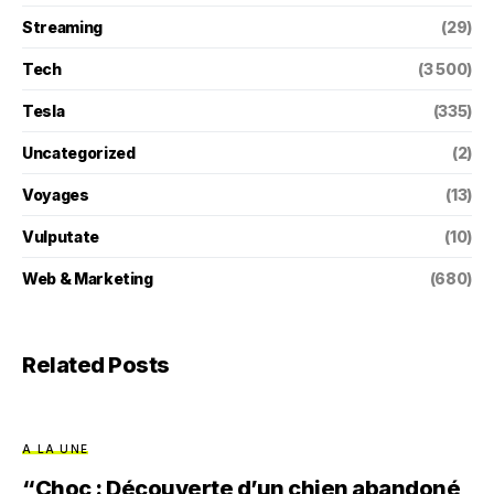
Streaming
(29)
Tech
(3 500)
Tesla
(335)
Uncategorized
(2)
Voyages
(13)
Vulputate
(10)
Web & Marketing
(680)
Related Posts
A LA UNE
“Choc : Découverte d’un chien abandoné,