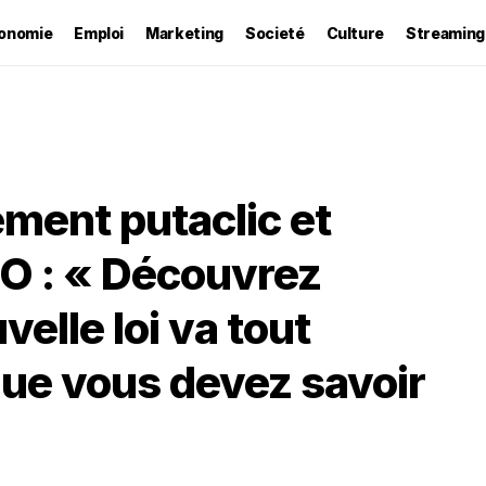
onomie
Emploi
Marketing
Societé
Culture
Streaming
rement putaclic et
EO : « Découvrez
elle loi va tout
que vous devez savoir