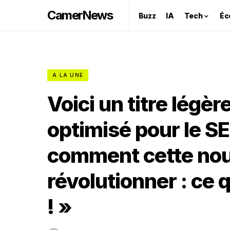
CamerNews
Buzz
IA
Tech
Éc
A LA UNE
Voici un titre légè
optimisé pour le S
comment cette nouv
révolutionner : ce 
! »