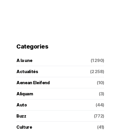
Categories
A la une
(1 290)
Actualités
(2 258)
Aenean Eleifend
(10)
Aliquam
(3)
Auto
(44)
Buzz
(772)
Culture
(41)