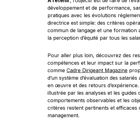
À retenir
, l’objectif est de faire de l’é
développement et de performance, sans s
pratiques avec les évolutions réglementa
directrice est simple: des critères opér
commun de langage et une formation ad
la perception d’équité par tous les salar
Pour aller plus loin, découvrez des re
compétences et leur impact sur la perf
comme
Cadre Dirigeant Magazine
propo
d’un système d’évaluation des salariés 
en œuvre et des retours d’expérience. 
illustrée par les analyses et les guides q
comportements observables et les objec
critères restent pertinents et efficace
management.