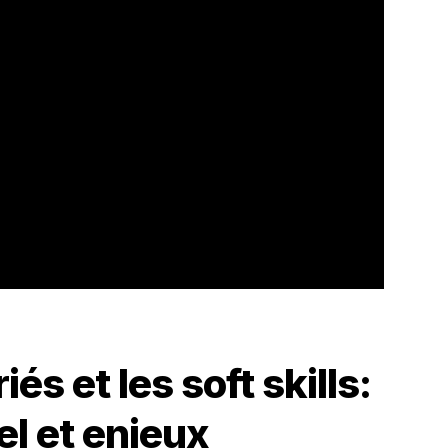
iés et les soft skills:
l et enjeux