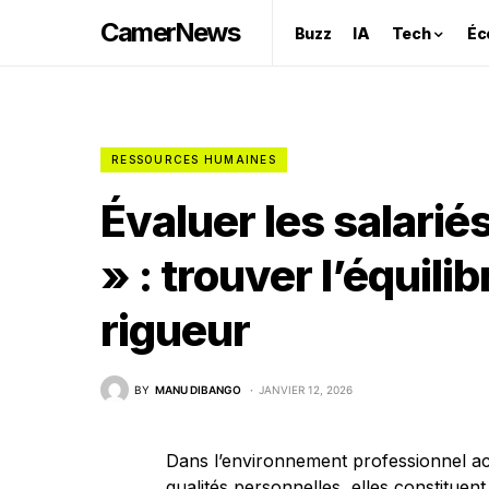
CamerNews
Buzz
IA
Tech
Éc
RESSOURCES HUMAINES
Évaluer les salariés 
» : trouver l’équili
rigueur
BY
MANU DIBANGO
JANVIER 12, 2026
Dans l’environnement professionnel ac
qualités personnelles, elles constitu