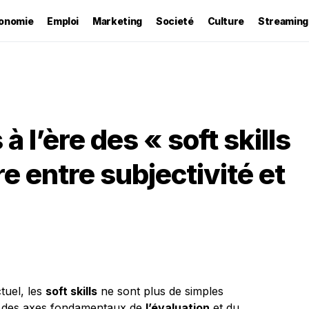
onomie
Emploi
Marketing
Societé
Culture
Streaming
à l’ère des « soft skills
bre entre subjectivité et
tuel, les
soft skills
ne sont plus de simples
ent des axes fondamentaux de
l’évaluation
et du