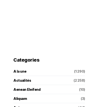
Categories
A la une
(1 290)
Actualités
(2 258)
Aenean Eleifend
(10)
Aliquam
(3)