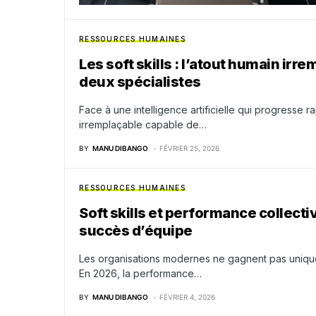
RESSOURCES HUMAINES
Les soft skills : l’atout humain irre
deux spécialistes
Face à une intelligence artificielle qui progresse r
irremplaçable capable de…
BY
MANU DIBANGO
FÉVRIER 25, 2026
RESSOURCES HUMAINES
Soft skills et performance collecti
succès d’équipe
Les organisations modernes ne gagnent pas unique
En 2026, la performance…
BY
MANU DIBANGO
FÉVRIER 4, 2026