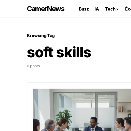
CamerNews
Buzz
IA
Tech
Éc
Browsing Tag
soft skills
6 posts