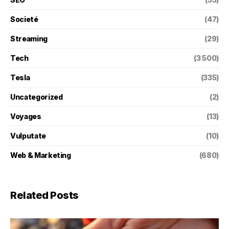
Societé
(47)
Streaming
(29)
Tech
(3 500)
Tesla
(335)
Uncategorized
(2)
Voyages
(13)
Vulputate
(10)
Web & Marketing
(680)
Related Posts