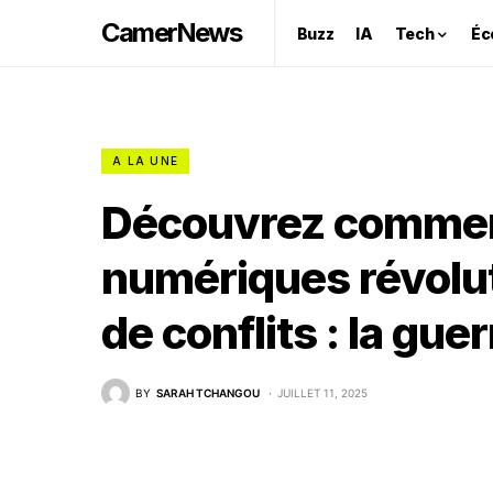
CamerNews
Buzz
IA
Tech
Éc
A LA UNE
Découvrez commen
numériques révolut
de conflits : la gu
BY
SARAH TCHANGOU
JUILLET 11, 2025