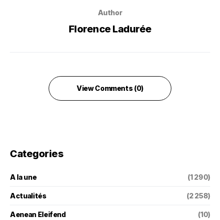
Author
Florence Ladurée
View Comments (0)
Categories
A la une
(1 290)
Actualités
(2 258)
Aenean Eleifend
(10)