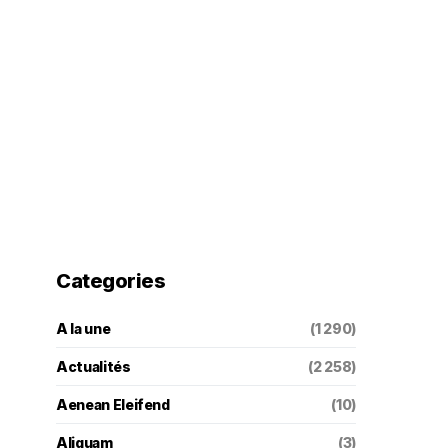
Categories
A la une
(1 290)
Actualités
(2 258)
Aenean Eleifend
(10)
Aliquam
(3)