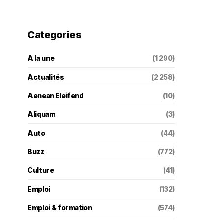
Categories
A la une
(1 290)
Actualités
(2 258)
Aenean Eleifend
(10)
Aliquam
(3)
Auto
(44)
Buzz
(772)
Culture
(41)
Emploi
(132)
Emploi & formation
(574)