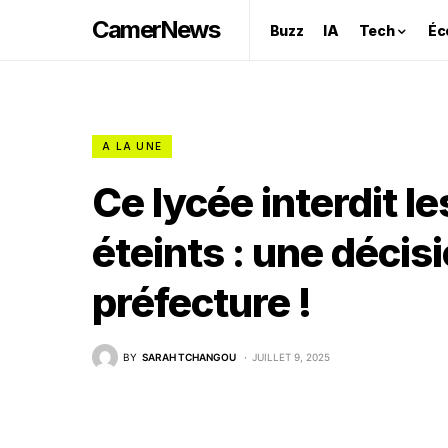
CamerNews
Buzz
IA
Tech
Éc
A LA UNE
Ce lycée interdit 
éteints : une décis
préfecture !
BY
SARAH TCHANGOU
JUILLET 9, 2025