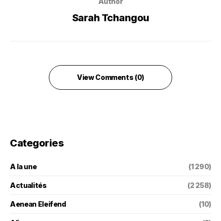
Author
Sarah Tchangou
View Comments (0)
Categories
A la une
(1 290)
Actualités
(2 258)
Aenean Eleifend
(10)