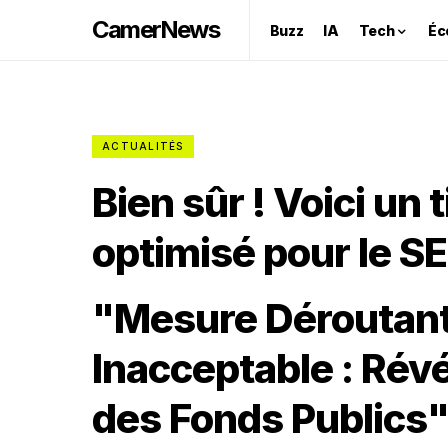
CamerNews
Buzz
IA
Tech
Éc
ACTUALITÉS
Bien sûr ! Voici un 
optimisé pour le SE
"Mesure Déroutant
Inacceptable : Révél
des Fonds Publics