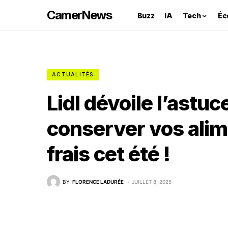
CamerNews
Buzz
IA
Tech
Éc
ACTUALITÉS
Lidl dévoile l’astu
conserver vos alim
frais cet été !
BY
FLORENCE LADURÉE
JUILLET 8, 2025