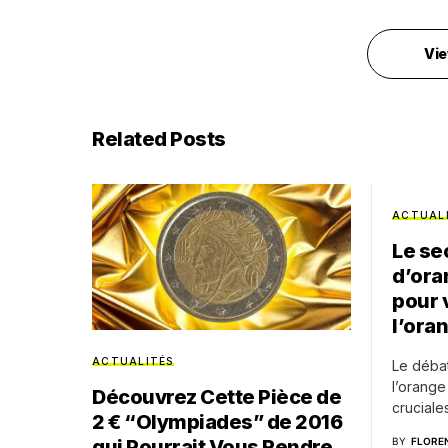
Vie
Related Posts
ACTUAL
Le sec
d’oran
pour 
l’ora
ACTUALITÉS
Le débat
l’orange
Découvrez Cette Pièce de
cruciale
2 € “Olympiades” de 2016
qui Pourrait Vous Rendre
BY
FLORE