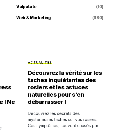
Vulputate
(10)
Web & Marketing
(680)
ACTUALITÉS
Découvrez la vérité sur les
taches inquiétantes des
ress
rosiers et les astuces
naturelles pour s’en
e ! Ne
débarrasser !
Découvrez les secrets des
mystérieuses taches sur vos rosiers.
Ces symptômes, souvent causés par
e