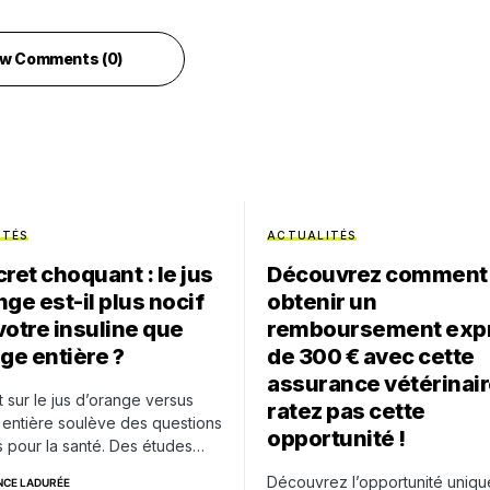
w Comments (0)
ITÉS
ACTUALITÉS
ret choquant : le jus
Découvrez comment
ge est-il plus nocif
obtenir un
votre insuline que
remboursement exp
nge entière ?
de 300 € avec cette
assurance vétérinair
 sur le jus d’orange versus
ratez pas cette
 entière soulève des questions
opportunité !
s pour la santé. Des études…
Découvrez l’opportunité uniqu
NCE LADURÉE