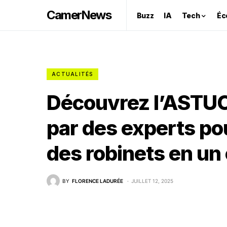
CamerNews
Buzz
IA
Tech
Éc
ACTUALITÉS
Découvrez l’ASTU
par des experts pou
des robinets en un c
BY
FLORENCE LADURÉE
JUILLET 12, 2025