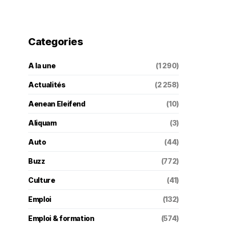
Categories
A la une
(1 290)
Actualités
(2 258)
Aenean Eleifend
(10)
Aliquam
(3)
Auto
(44)
Buzz
(772)
Culture
(41)
Emploi
(132)
Emploi & formation
(574)