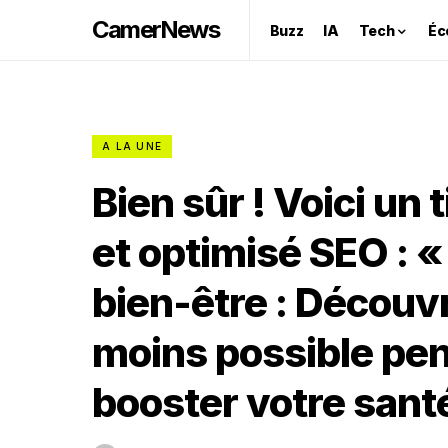
CamerNews
Buzz
IA
Tech
Éc
A LA UNE
Bien sûr ! Voici un 
et optimisé SEO : 
bien-être : Décou
moins possible pen
booster votre santé