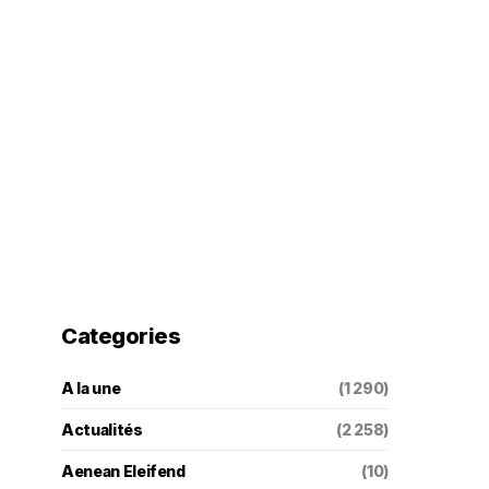
Categories
A la une
(1 290)
Actualités
(2 258)
Aenean Eleifend
(10)