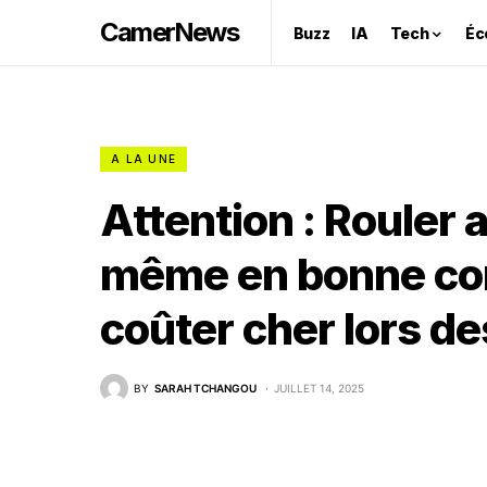
CamerNews
Buzz
IA
Tech
Éc
A LA UNE
Attention : Rouler
même en bonne con
coûter cher lors de
BY
SARAH TCHANGOU
JUILLET 14, 2025