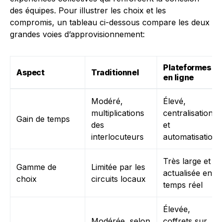
des équipes. Pour illustrer les choix et les
compromis, un tableau ci-dessous compare les deux
grandes voies d’approvisionnement:
Plateformes
Aspect
Traditionnel
en ligne
Modéré,
Élevé,
multiplications
centralisation
Gain de temps
des
et
interlocuteurs
automatisation
Très large et
Gamme de
Limitée par les
actualisée en
choix
circuits locaux
temps réel
Élevée,
Modérée, selon
coffrets sur