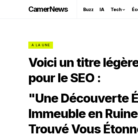
CamerNews
Buzz
IA
Tech
Éc
A LA UNE
Voici un titre légè
pour le SEO :
"Une Découverte É
Immeuble en Ruine
Trouvé Vous Étonn