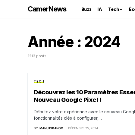
CamerNews
Buzz
IA
Tech
Éc
Année :
2024
1213 posts
TECH
Découvrez les 10 Paramètres Essen
Nouveau Google Pixel !
Débutez votre expérience avec le nouveau Google P
fonctionnalités clés à configurer,…
BY
MANU DIBANGO
DÉCEMBRE 25, 2024