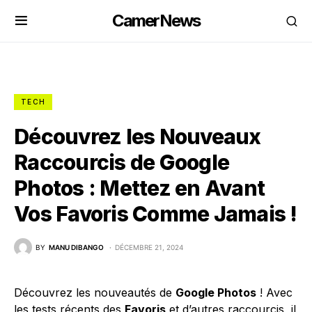
CamerNews
TECH
Découvrez les Nouveaux
Raccourcis de Google
Photos : Mettez en Avant
Vos Favoris Comme Jamais !
BY
MANU DIBANGO
DÉCEMBRE 21, 2024
Découvrez les nouveautés de
Google Photos
! Avec
les tests récents des
Favoris
et d’autres raccourcis, il