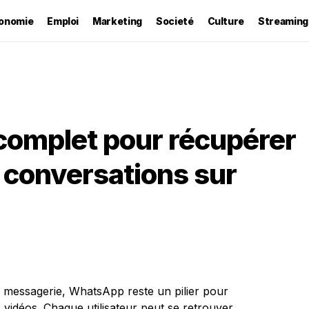
onomie
Emploi
Marketing
Societé
Culture
Streaming
complet pour récupérer
e conversations sur
e messagerie, WhatsApp reste un pilier pour
 vidéos. Chaque utilisateur peut se retrouver