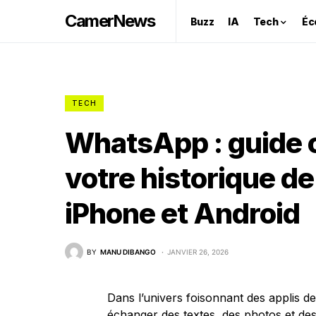
CamerNews
Buzz
IA
Tech
Éc
TECH
WhatsApp : guide 
votre historique d
iPhone et Android
BY
MANU DIBANGO
JANVIER 26, 2026
Dans l’univers foisonnant des applis d
échanger des textes, des photos et des