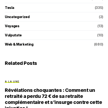
Tesla
(335)
Uncategorized
(2)
Voyages
(13)
Vulputate
(10)
Web & Marketing
(680)
Related Posts
A LA UNE
Révélations choquantes : Comment un
retraité a perdu 72 € de sa retraite
complémentaire et s’insurge contre cette