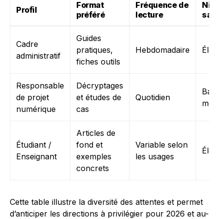
Format
Fréquence de
Niv
Profil
préféré
lecture
sati
Guides
Cadre
pratiques,
Hebdomadaire
Élev
administratif
fiches outils
Responsable
Décryptages
Bas 
de projet
et études de
Quotidien
moy
numérique
cas
Articles de
Étudiant /
fond et
Variable selon
Élev
Enseignant
exemples
les usages
concrets
Cette table illustre la diversité des attentes et permet
d’anticiper les directions à privilégier pour 2026 et au-