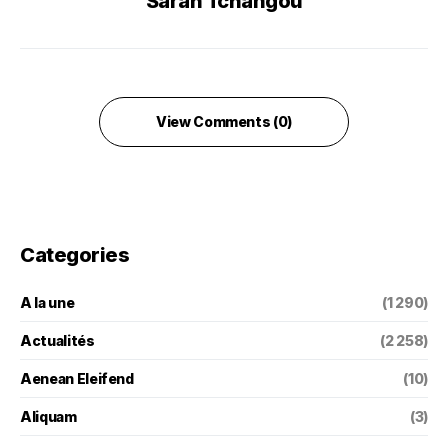
Sarah Tchangou
View Comments (0)
Categories
A la une
(1 290)
Actualités
(2 258)
Aenean Eleifend
(10)
Aliquam
(3)